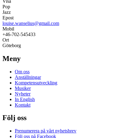
Visa
Pop
Jazz
Epost
louise.wanselius@gmail.com
Mobil
+46-702-545433
Ort
Göteborg
Meny
Om oss
Anställningar
Kompetensutveckling
Musiker
Nyheter
In English
Kontakt
Följ oss
Prenumerera på vårt nyhetsbrev
Följ oss på Facebook