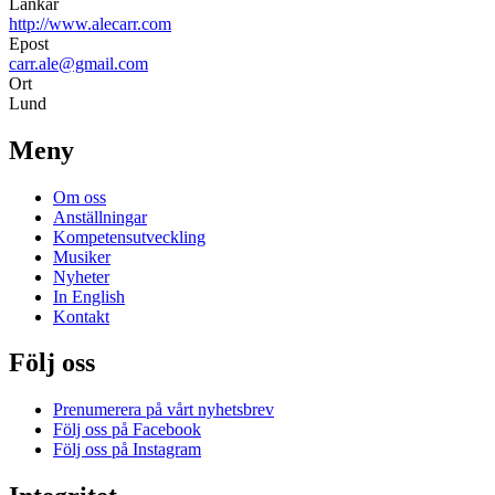
Länkar
http://www.alecarr.com
Epost
carr.ale@gmail.com
Ort
Lund
Meny
Om oss
Anställningar
Kompetensutveckling
Musiker
Nyheter
In English
Kontakt
Följ oss
Prenumerera på vårt nyhetsbrev
Följ oss på Facebook
Följ oss på Instagram