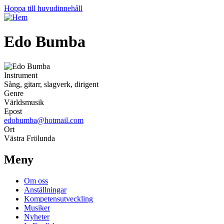
Hoppa till huvudinnehåll
Edo Bumba
Instrument
Sång, gitarr, slagverk, dirigent
Genre
Världsmusik
Epost
edobumba@hotmail.com
Ort
Västra Frölunda
Meny
Om oss
Anställningar
Kompetensutveckling
Musiker
Nyheter