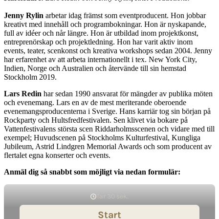
Jenny Rylin
arbetar idag främst som eventproducent. Hon jobbar
kreativt med innehåll och programbokningar. Hon är nyskapande,
full av idéer och når längre. Hon är utbildad inom projektkonst,
entreprenörskap och projektledning. Hon har varit aktiv inom
events, teater, scenkonst och kreativa workshops sedan 2004. Jenny
har erfarenhet av att arbeta internationellt i tex. New York City,
Indien, Norge och Australien och återvände till sin hemstad
Stockholm 2019.
Lars Redin
har sedan 1990 ansvarat för mängder av publika möten
och evenemang. Lars en av de mest meriterande oberoende
evenemangsproducenterna i Sverige. Hans karriär tog sin början på
Rockparty och Hultsfredfestivalen. Sen klivet via bokare på
Vattenfestivalens största scen Riddarholmsscenen och vidare med till
exempel; Huvudscenen på Stockholms Kulturfestival, Kungliga
Jubileum, Astrid Lindgren Memorial Awards och som producent av
flertalet egna konserter och events.
Anmäl dig så snabbt som möjligt via nedan formulär: