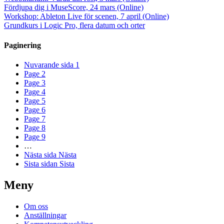
Fördjupa dig i MuseScore, 24 mars (Online)
Workshop: Ableton Live för scenen, 7 april (Online)
Grundkurs i Logic Pro, flera datum och orter
Paginering
Nuvarande sida
1
Page
2
Page
3
Page
4
Page
5
Page
6
Page
7
Page
8
Page
9
…
Nästa sida
Nästa
Sista sidan
Sista
Meny
Om oss
Anställningar