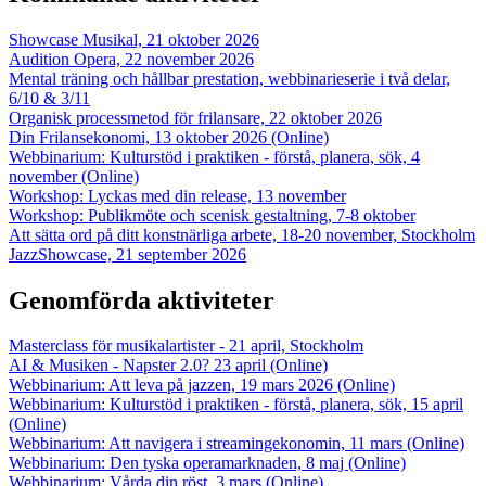
Showcase Musikal, 21 oktober 2026
Audition Opera, 22 november 2026
Mental träning och hållbar prestation, webbinarieserie i två delar,
6/10 & 3/11
Organisk processmetod för frilansare, 22 oktober 2026
Din Frilansekonomi, 13 oktober 2026 (Online)
Webbinarium: Kulturstöd i praktiken - förstå, planera, sök, 4
november (Online)
Workshop: Lyckas med din release, 13 november
Workshop: Publikmöte och scenisk gestaltning, 7-8 oktober
Att sätta ord på ditt konstnärliga arbete, 18-20 november, Stockholm
JazzShowcase, 21 september 2026
Genomförda aktiviteter
Masterclass för musikalartister - 21 april, Stockholm
AI & Musiken - Napster 2.0? 23 april (Online)
Webbinarium: Att leva på jazzen, 19 mars 2026 (Online)
Webbinarium: Kulturstöd i praktiken - förstå, planera, sök, 15 april
(Online)
Webbinarium: Att navigera i streamingekonomin, 11 mars (Online)
Webbinarium: Den tyska operamarknaden, 8 maj (Online)
Webbinarium: Vårda din röst, 3 mars (Online)