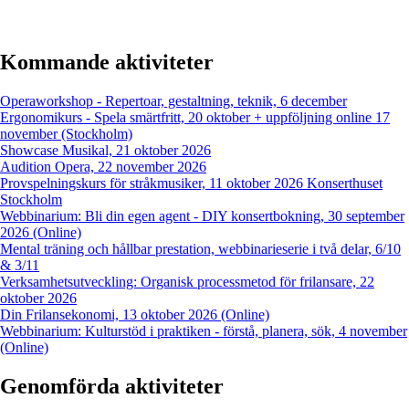
Kommande aktiviteter
Operaworkshop - Repertoar, gestaltning, teknik, 6 december
Ergonomikurs - Spela smärtfritt, 20 oktober + uppföljning online 17
november (Stockholm)
Showcase Musikal, 21 oktober 2026
Audition Opera, 22 november 2026
Provspelningskurs för stråkmusiker, 11 oktober 2026 Konserthuset
Stockholm
Webbinarium: Bli din egen agent - DIY konsertbokning, 30 september
2026 (Online)
Mental träning och hållbar prestation, webbinarieserie i två delar, 6/10
& 3/11
Verksamhetsutveckling: Organisk processmetod för frilansare, 22
oktober 2026
Din Frilansekonomi, 13 oktober 2026 (Online)
Webbinarium: Kulturstöd i praktiken - förstå, planera, sök, 4 november
(Online)
Genomförda aktiviteter