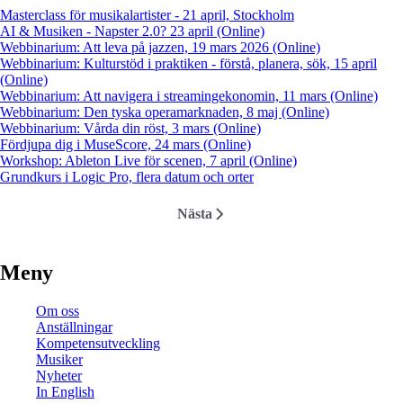
Masterclass för musikalartister - 21 april, Stockholm
AI & Musiken - Napster 2.0? 23 april (Online)
Webbinarium: Att leva på jazzen, 19 mars 2026 (Online)
Webbinarium: Kulturstöd i praktiken - förstå, planera, sök, 15 april
(Online)
Webbinarium: Att navigera i streamingekonomin, 11 mars (Online)
Webbinarium: Den tyska operamarknaden, 8 maj (Online)
Webbinarium: Vårda din röst, 3 mars (Online)
Fördjupa dig i MuseScore, 24 mars (Online)
Workshop: Ableton Live för scenen, 7 april (Online)
Grundkurs i Logic Pro, flera datum och orter
Nästa
Nästa
Paginering
sida
Meny
Om oss
Anställningar
Kompetensutveckling
Musiker
Nyheter
In English