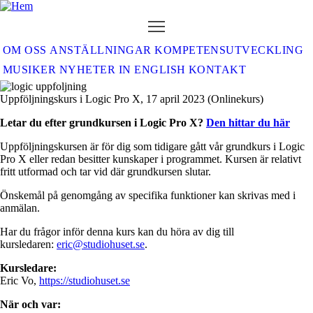
Hoppa
till
huvudinnehåll
OM OSS
ANSTÄLLNINGAR
KOMPETENSUTVECKLING
MAIN
MUSIKER
NYHETER
IN ENGLISH
KONTAKT
NAVIGATION
Uppföljningskurs i Logic Pro X, 17 april 2023 (Onlinekurs)
Letar du efter grundkursen i Logic Pro X?
Den hittar du här
Uppföljningskursen är för dig som tidigare gått vår grundkurs i Logic
Pro X eller redan besitter kunskaper i programmet. Kursen är relativt
fritt utformad och tar vid där grundkursen slutar.
Önskemål på genomgång av specifika funktioner kan skrivas med i
anmälan.
Har du frågor inför denna kurs kan du höra av dig till
kursledaren:
eric@studiohuset.se
.
Kursledare:
Eric Vo,
https://studiohuset.se
När och var: