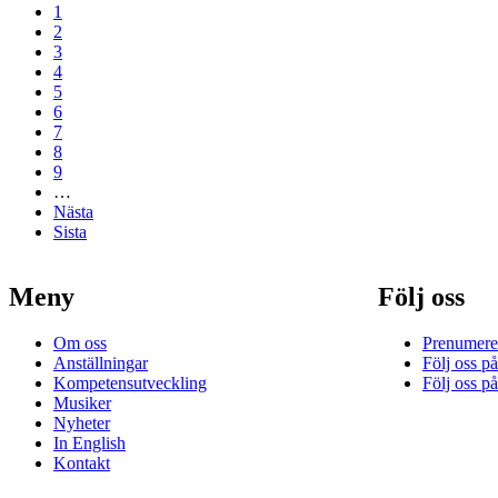
Nuvarande
1
sida
Page
2
Paginering
Page
3
Page
4
Page
5
Page
6
Page
7
Page
8
Page
9
…
Nästa
Nästa
sida
Sista
Sista
sidan
Meny
Följ oss
Om oss
Prenumerer
Anställningar
Följ oss p
Kompetensutveckling
Följ oss p
Musiker
Nyheter
In English
Kontakt