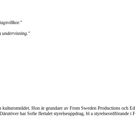
agsvillkor."
g undervisning."
ch kulturområdet. Hon är grundare av From Sweden Productions och Ed
ärutöver har Sofie flertalet styrelseuppdrag, bl a styrelseordförande