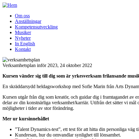
Hoppa
till
Om oss
huvudinnehåll
Anställningar
Main
Kompetensutveckling
navigation
Musiker
Nyheter
In English
Kontakt
Verksamhetsplan inför 2023, 24 oktober 2022
Kursen vänder sig till dig som är yrkesverksam frilansande musi
En skräddarsydd heldagsworkshop med Sofie Marin från Arts Dynamics. 
Kursen utgår från dig som kreatör, och guidar dig i framtagandet av en
delar av din konstnärliga verksamhet/karriär. Utifrån det sätter vi m
möjligheter i tider av stor förändring.
Mer ur kursinnehållet
”Talent Dynamics-test”, ett test för att hitta din personliga väg ti
Kundresan, hur du omvandlar synlighet till lönsamhet.