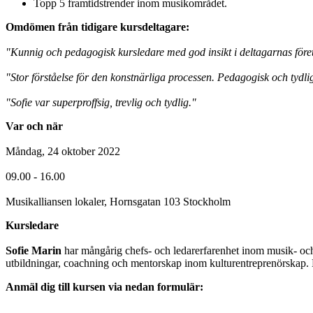
Topp 5 framtidstrender inom musikområdet.
Omdömen från tidigare kursdeltagare:
"Kunnig och pedagogisk kursledare med god insikt i deltagarnas föret
"Stor förståelse för den konstnärliga processen. Pedagogisk och tydli
"Sofie var superproffsig, trevlig och tydlig."
Var och när
Måndag, 24 oktober 2022
09.00 - 16.00
Musikalliansen lokaler, Hornsgatan 103 Stockholm
Kursledare
Sofie Marin
har mångårig chefs- och ledarerfarenhet inom musik- o
utbildningar, coachning och mentorskap inom kulturentreprenörskap. D
Anmäl dig till kursen via nedan formulär: