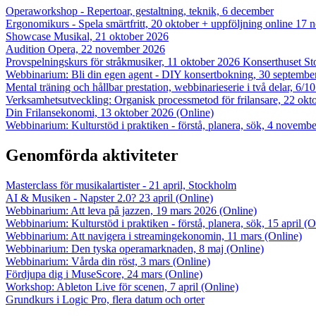
Operaworkshop - Repertoar, gestaltning, teknik, 6 december
Ergonomikurs - Spela smärtfritt, 20 oktober + uppföljning online 17
Showcase Musikal, 21 oktober 2026
Audition Opera, 22 november 2026
Provspelningskurs för stråkmusiker, 11 oktober 2026 Konserthuset S
Webbinarium: Bli din egen agent - DIY konsertbokning, 30 septembe
Mental träning och hållbar prestation, webbinarieserie i två delar, 6/1
Verksamhetsutveckling: Organisk processmetod för frilansare, 22 okt
Din Frilansekonomi, 13 oktober 2026 (Online)
Webbinarium: Kulturstöd i praktiken - förstå, planera, sök, 4 novembe
Genomförda aktiviteter
Masterclass för musikalartister - 21 april, Stockholm
AI & Musiken - Napster 2.0? 23 april (Online)
Webbinarium: Att leva på jazzen, 19 mars 2026 (Online)
Webbinarium: Kulturstöd i praktiken - förstå, planera, sök, 15 april (O
Webbinarium: Att navigera i streamingekonomin, 11 mars (Online)
Webbinarium: Den tyska operamarknaden, 8 maj (Online)
Webbinarium: Vårda din röst, 3 mars (Online)
Fördjupa dig i MuseScore, 24 mars (Online)
Workshop: Ableton Live för scenen, 7 april (Online)
Grundkurs i Logic Pro, flera datum och orter