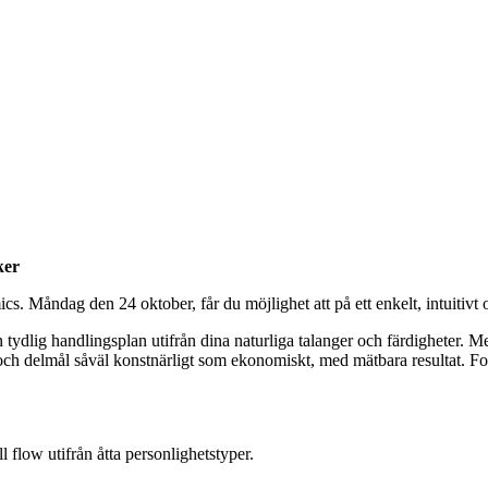
ker
Måndag den 24 oktober, får du möjlighet att på ett enkelt, intuitivt o
 tydlig handlingsplan utifrån dina naturliga talanger och färdigheter. M
ål och delmål såväl konstnärligt som ekonomiskt, med mätbara resultat. F
ll flow utifrån åtta personlighetstyper.