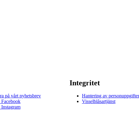
Integritet
a på vårt nyhetsbrev
Hantering av personuppgifte
å Facebook
Visselblåsartjänst
å Instagram