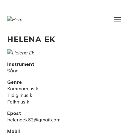
Hoppa
till
huvudinnehåll
HELENA EK
Instrument
Sång
Genre
Kammarmusik
Tidig musik
Folkmusik
Epost
helenaek63@gmail.com
Mobil