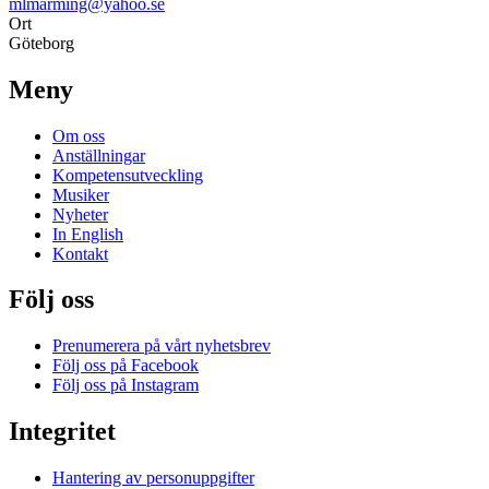
mlmarming@yahoo.se
Ort
Göteborg
Meny
Om oss
Anställningar
Kompetensutveckling
Musiker
Nyheter
In English
Kontakt
Följ oss
Prenumerera på vårt nyhetsbrev
Följ oss på Facebook
Följ oss på Instagram
Integritet
Hantering av personuppgifter