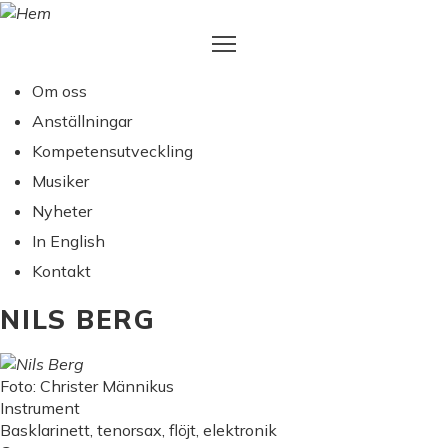
Hoppa
till
huvudinnehåll
Om oss
MAIN
Anställningar
NAVIGATION
Kompetensutveckling
Musiker
Nyheter
In English
Kontakt
NILS BERG
Foto: Christer Männikus
Instrument
Basklarinett, tenorsax, flöjt, elektronik